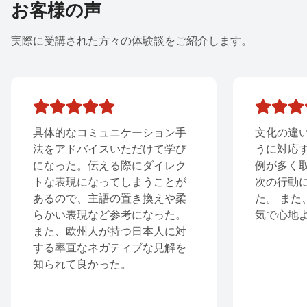
お客様の声
実際に受講された方々の体験談をご紹介します。
的なコミュニケーション手
文化の違いを知った
アドバイスいただけて学び
うに対応するのが良
った。伝える際にダイレク
例が多く取り上げら
表現になってしまうことが
次の行動につながる
ので、主語の置き換えや柔
た。 また、アットホ
い表現など参考になった。
気で心地よかったで
、欧州人が持つ日本人に対
率直なネガティブな見解を
れて良かった。