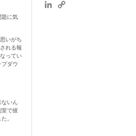
LinkedIn
Copy
Link
問題に気
思いがち
される報
なってい
ップダウ
来ないん
別室で彼
した。