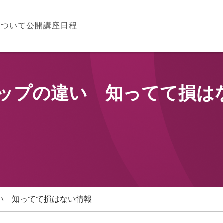
について
公開講座日程
ップの違い 知ってて損は
い 知ってて損はない情報