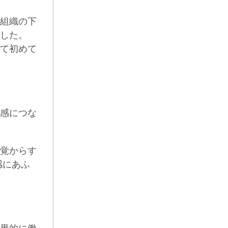
組織の下
した。
て初めて
感につな
覚からす
感にあふ