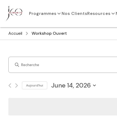
Programmes
Nos Clients
Resources
Accueil
Workshop Ouvert
Courses
Enter
Search
Keyword.
Search
and
for
June 14, 2026
Aujourd'hui
Courses
Views
Select
by
Navigation
date.
Keyword.