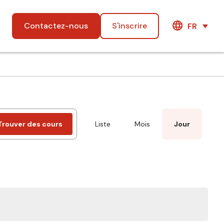
Contactez-nous
S'inscrire
FR
Event
Trouver des cours
Liste
Mois
Jour
Views
Navigation