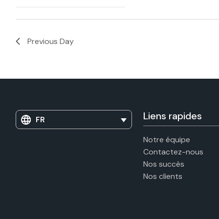
Open
filtered
filter
results.
Previous Day
Liens rapides
FR
Notre équipe
Contactez-nous
Nos succès
Nos clients