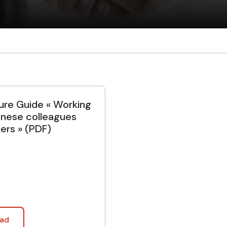
ure Guide « Working
anese colleagues
ers » (PDF)
ad