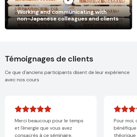
Working and communicating with
non-Japanese colleagues and clients
Témoignages de clients
Ce que d'anciens participants disent de leur expérience
avec nos cours
i beaucoup pour le temps
Pour moi, c'était vrai
'énergie que vous avez
bénéfique d'avoir une
acrés à ce séminaire.
théorique (apprentis