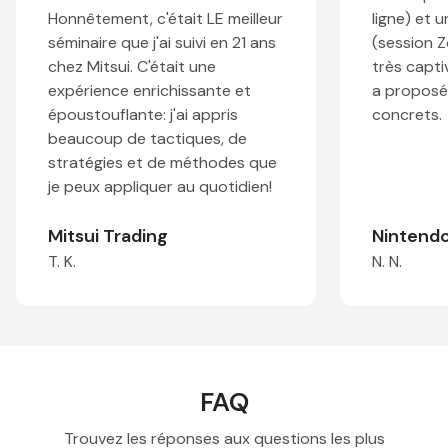
êtement, c'était LE meilleur
ligne) et une partie in
aire que j'ai suivi en 21 ans
(session Zoom). La se
Mitsui. C'était une
très captivante et le
rience enrichissante et
a proposé des exemp
touflante: j'ai appris
concrets.
coup de tactiques, de
tégies et de méthodes que
eux appliquer au quotidien!
ui Trading
Nintendo
N. N.
FAQ
Trouvez les réponses aux questions les plus