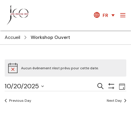
FR
Accueil
Workshop Ouvert
Aucun événement n'est prévu pour cette date.
Courses
Ev
10/20/2025
Recherche
Jour
Show
Vi
Search
Select
Filters
Na
date.
Previous Day
Next Day
and
Views
Navigatio