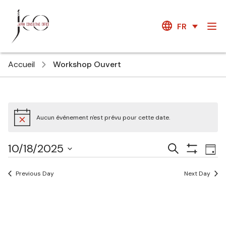
FR
Accueil
Workshop Ouvert
Aucun événement n'est prévu pour cette date.
Courses
Ev
10/18/2025
Recherche
Jour
Show
Vi
Search
Select
Filters
Na
date.
Previous Day
Next Day
and
Views
Navigatio