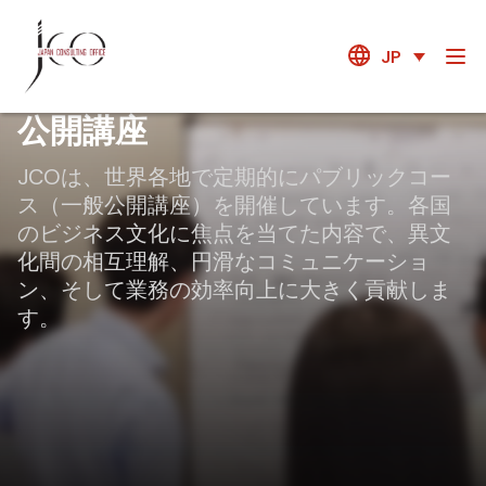
JP
公開講座
JCOは、世界各地で定期的にパブリックコー
ス（一般公開講座）を開催しています。各国
のビジネス文化に焦点を当てた内容で、異文
化間の相互理解、円滑なコミュニケーショ
ン、そして業務の効率向上に大きく貢献しま
す。