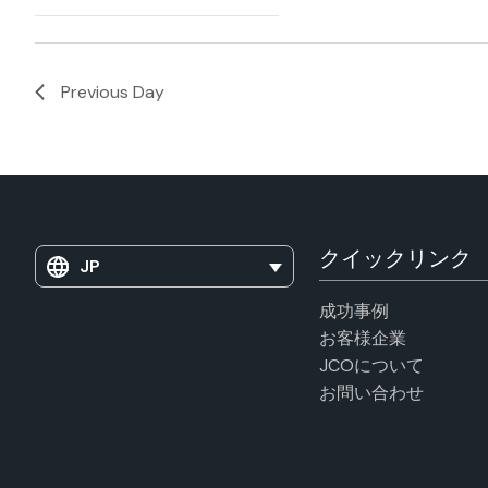
Open
filtered
filter
results.
Previous Day
クイックリンク
JP
成功事例
お客様企業
JCOについて
お問い合わせ