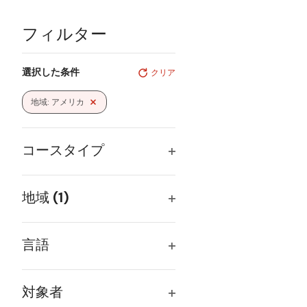
フィルター
Changing
選択した条件
クリア
any
of
地域
:
アメリカ
Remove filters
the
form
inputs
コースタイプ
will
Open
cause
the
filter
地域
(1)
list
Open
of
filter
events
言語
to
Open
refresh
filter
with
対象者
the