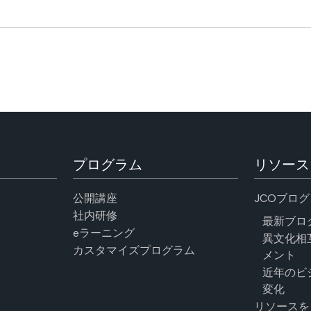
プログラム
リソース
公開講座
JCOブログ
社内研修
最新ブロ
eラーニング
異文化相
カスタマイズプログラム
メント
近年のビ
変化
リソースを