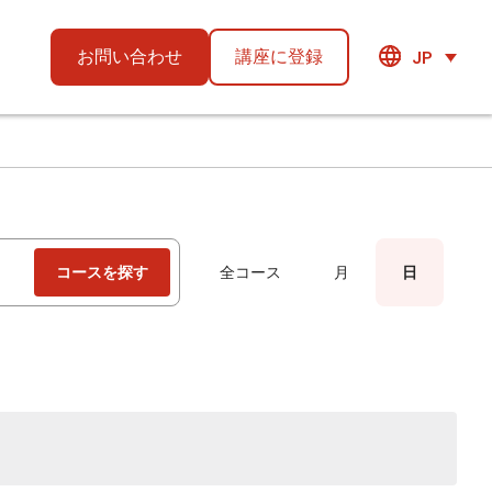
お問い合わせ
講座に登録
JP
Event
コースを探す
全コース
月
日
Views
Navigation
。