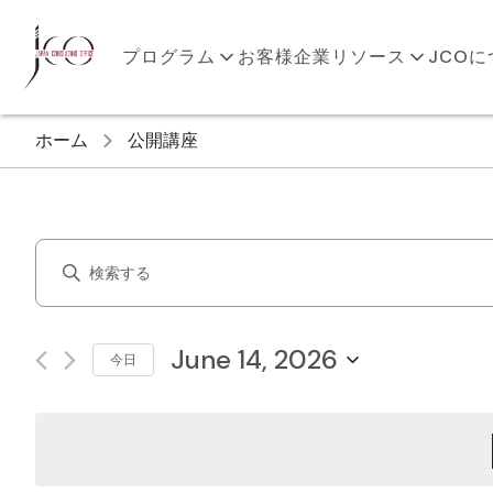
プログラム
お客様企業
リソース
JCO
ホーム
公開講座
Courses
Enter
Search
Keyword.
Search
and
for
June 14, 2026
今日
Courses
Views
Select
by
Navigation
date.
Keyword.