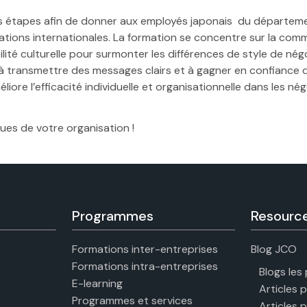
s étapes afin de donner aux
employés
japonais
du départem
ations internationales. La formation se concentre sur la com
ilité culturelle pour surmonter les différences de style de nég
, à transmettre des messages clairs et à gagner en confiance 
ore l’efficacité individuelle et organisationnelle
dans les nég
es de votre organisation !
Programmes
Resourc
Formations inter-entreprises
Blog JCO
Formations intra-entreprises
Blogs les
E-learning
Articles 
Programmes et services
Articles 