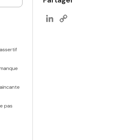
LinkedIn
Copy
Link
assertif
n manque
vaincante
ne pas