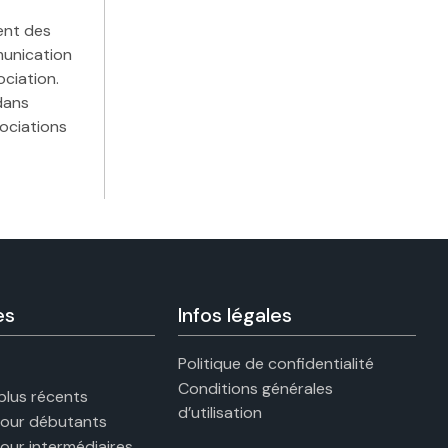
ent des
munication
ociation.
dans
ociations
es
Infos légales
Politique de confidentialité
Conditions générales
 plus récents
d’utilisation
pour débutants
pour intermédiaires