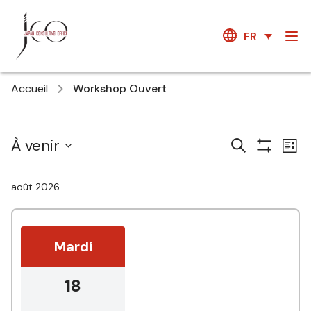
FR
Accueil
Workshop Ouvert
Courses
Ev
À venir
Recherche
Liste
Show
Vi
Search
Select
Filters
Na
date.
and
août 2026
Views
Navigatio
Mardi
18