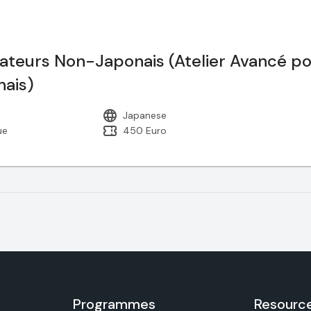
ateurs Non-Japonais (Atelier Avancé p
nais)
Japanese
ue
450 Euro
Programmes
Resourc