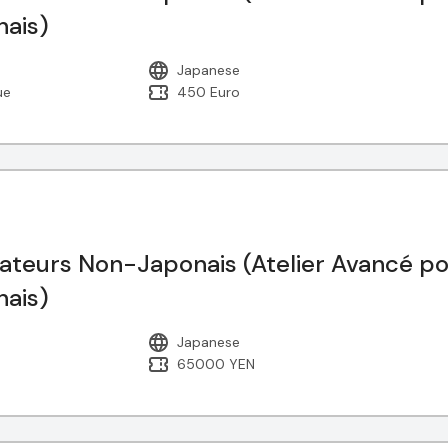
nais)
Japanese
ue
450 Euro
ateurs Non-Japonais (Atelier Avancé p
nais)
Japanese
65000 YEN