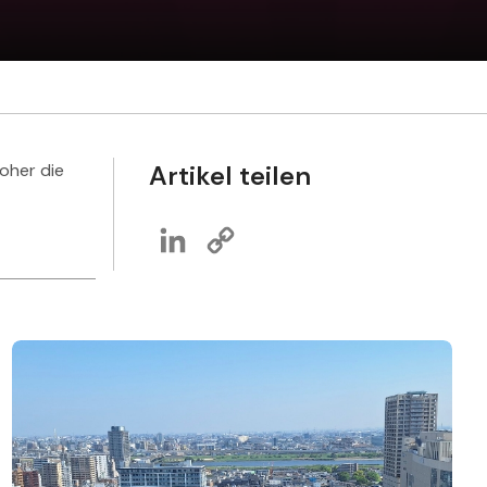
woher die
Artikel teilen
LinkedIn
Copy
Link