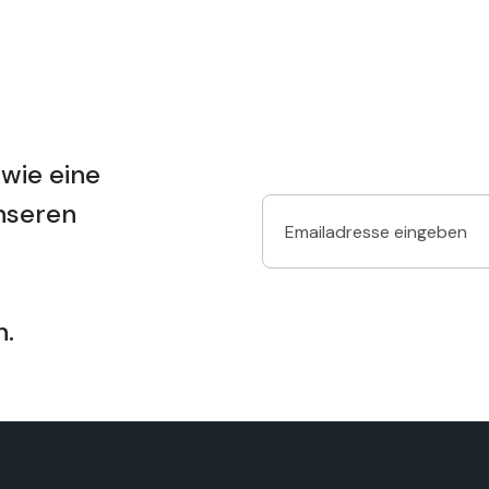
wie eine
unseren
n.