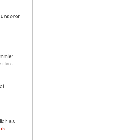
 unserer
ammler
ünders
of
ich als
als