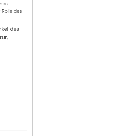
ines
 Rolle des
nkel des
tur,