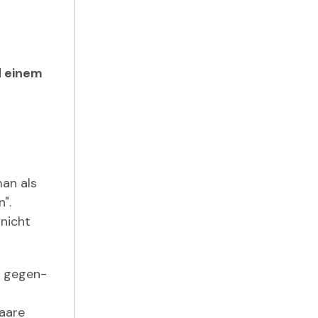
d einem
man als
".
 nicht
in gegen-
Haare