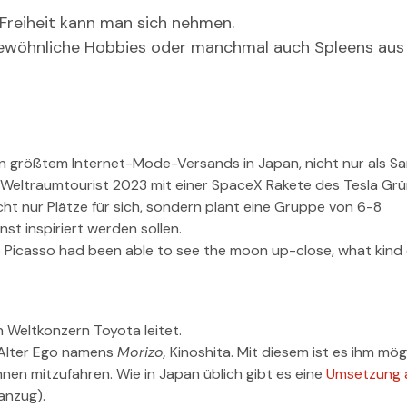
 Freiheit kann man sich nehmen.
ungewöhnliche Hobbies oder manchmal auch Spleens aus
en größtem Internet-Mode-Versands in Japan, nicht nur als S
 Weltraumtourist 2023 mit einer SpaceX Rakete des Tesla Gr
cht nur Plätze für sich, sondern plant eine Gruppe von 6-8
st inspiriert werden sollen.
o Picasso had been able to see the moon up-close, what kind 
n Weltkonzern Toyota leitet.
n Alter Ego namens
Morizo,
Kinoshita. Mit diesem ist es ihm mögl
en mitzufahren. Wie in Japan üblich gibt es eine
Umsetzung 
anzug).