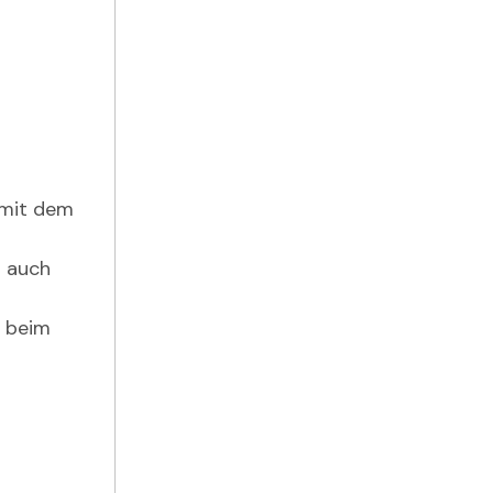
n mit dem
r auch
s
f beim