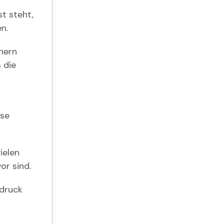
t steht,
n.
nern
 die
ise
ielen
or sind.
ndruck