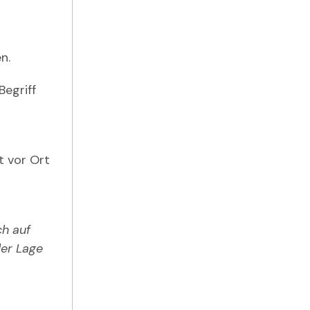
n.
Begriff
t vor Ort
ch auf
der Lage