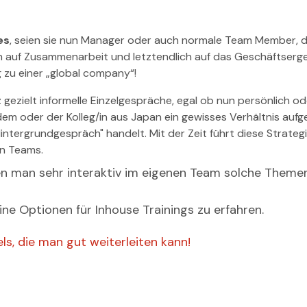
es
, seien sie nun Manager oder auch normale Team Member, d
 auf Zusammenarbeit und letztendlich auf das Geschäftserge
g zu einer „global company“!
z gezielt informelle Einzelgespräche, egal ob nun persönlich o
 dem oder der Kolleg/in aus Japan ein gewisses Verhältnis auf
ntergrundgespräch" handelt. Mit der Zeit führt diese Strateg
en Teams.
en man sehr interaktiv im eigenen Team solche Theme
ne Optionen für Inhouse Trainings zu erfahren.
els, die man gut weiterleiten kann!