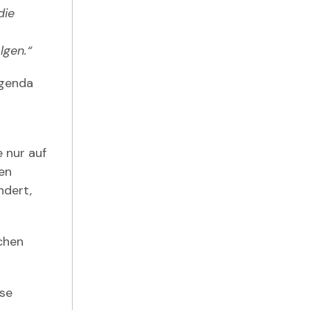
die
lgen.“
Agenda
 nur auf
len
ndert,
chen
ase