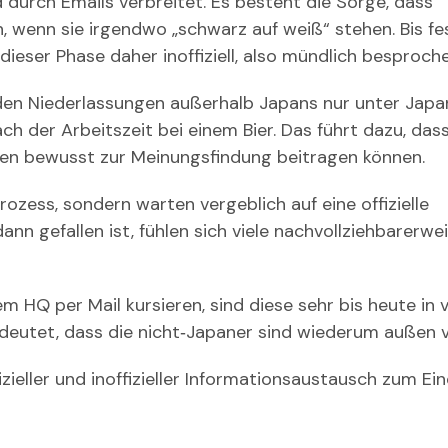
 durch Emails verbreitet. Es besteht die Sorge, dass
 wenn sie irgendwo „schwarz auf weiß“ stehen. Bis fes
dieser Phase daher inoffiziell, also mündlich besproche
n den Niederlassungen außerhalb Japans nur unter Japa
h der Arbeitszeit bei einem Bier. Das führt dazu, dass
lten bewusst zur Meinungsfindung beitragen können.
ozess, sondern warten vergeblich auf eine offizielle
n gefallen ist, fühlen sich viele nachvollziehbarerwe
HQ per Mail kursieren, sind diese sehr bis heute in v
eutet, dass die nicht‐Japaner sind wiederum außen v
izieller und inoffizieller Informationsaustausch zum Ei